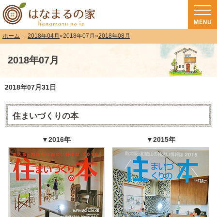
和歌山（和歌山市・岩出市・海南市・紀の川市）で注文住宅(長期優良住宅・ZEH
注文住宅・高気密高断熱・長期優良住宅・ZEH・耐震なら（和歌山・和歌山市）
2018年04月
«
2018年07月
»
2018年08月
ホーム
2018年07月
2018年07月31日
住まいづくりの本
▼2016年
▼2015年