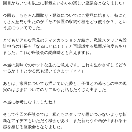
回目からいつも以上に和気あいあいの楽しい座談会となりました♪
今回も、もちろん間取り・動線についてにご意見に始まり、特にた
くさん意見が出たのが「その位置の収納や棚をどう使うか？」とい
う点についてでした。
とてもリアルな意見のディスカッションが続き、私達スタッフも設
計担当の社長も「なるほどね！！」と再認識する場面が何度もあり
ました。これが座談会の醍醐味とも言えますね。
本当の意味でのホットな生のご意見です。これを生かさずしてどう
するか！！とやる気も湧いてきます（＾＾）
あとは、家具についても描いていた夢と、子供との暮らしの中の現
実のはざまについてのリアルなお話もたくさん出ました。
本当に参考になりましたね！
そして今回の座談会では、私たちスタッフが思いつかないような斬
新なアイデアもいただく機会があり、また新たな企画が生まれる予
感を感じる座談会となりました。