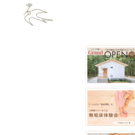
N
e
w
s
]