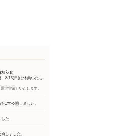
お知らせ
)午後－8/16(日)は休業いたし
0より通常営業といたします。
動画を1本公開しました。
ました。
更新しました。