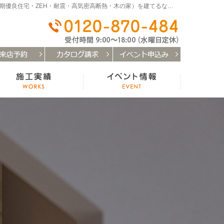
和歌山（和歌山市・岩出市・海南市・紀の川市）で注文住宅(長期優良住宅・ZEH・耐震・高気密高断熱・木の家）を建てるなら「はなまるの家」
0120-
お客様の声
施工実績
イベント