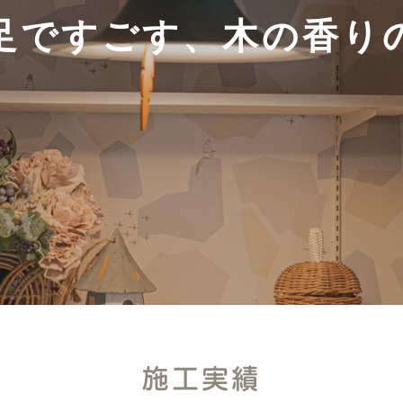
足ですごす、木の香り
1
2
3
4