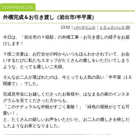
2026年06月12日
2445
2445
外構完成＆お引き渡し（岩出市/半平屋）
13:52
パーマリンク
トラックバック (0)
今日は、「岩出市のＹ様邸」の外構工事・お引き渡しの様子をお届
けします！
Ｙ様ご夫妻は、お打合せの時からいつもほんわかされていて、お会
いするたびに私たちスタッフがたくさんの癒しをいただいてしまう
ような、とっても優しいご夫婦。
そんなお二人が選ばれたのは、今とっても人気の高い「半平屋（1.5
階建て）」でした。
完成見学会にお越しくださったお客様や、はなまるの家のインスタ
グラムを見てくださった方からも、
「このナチュラルな外観がすごく素敵！」「緑色の屋根がとても可
愛い！」
と、たくさんの嬉しいお声をいただいた、お二人の優しさを映しだ
したようなお家となりました。