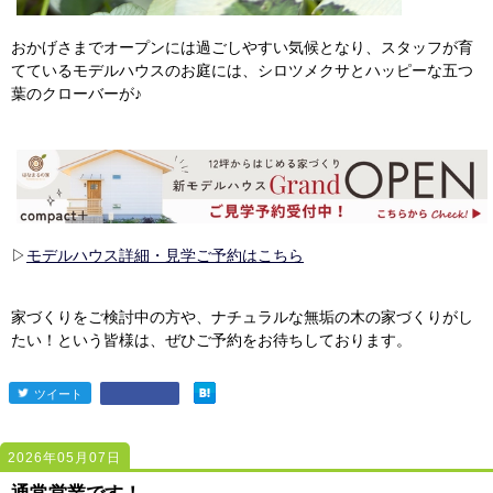
おかげさまでオープンには過ごしやすい気候となり、スタッフが育
てているモデルハウスのお庭には、シロツメクサとハッピーな五つ
葉のクローバーが♪
▷
モデルハウス詳細・見学ご予約はこちら
家づくりをご検討中の方や、ナチュラルな無垢の木の家づくりがし
たい！という皆様は、ぜひご予約をお待ちしております。
ツイート
entry2425
2026年05月07日
2424
2424