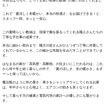
今回もばっちり、とっても良い結果の数値（C値）が出てくれまし
た！
これで「夏涼しく冬暖かい、本当の快適さ」をお届けできる！と、
スタッフ一同、ホッと一安心。
この素晴らしい数値は、現場で腕を振るってくれる職人さんたちの
丁寧な手仕事の成果です。
本当に細かい部分まで、職方の皆さんがひとつずつ丁寧に作業して
くれているからこそ、この確かな性能を生みだすことができていま
す。
はなまるの家が「高気密・高断熱」の住まいにこだわるのは、これ
から何十年と続く暮らしの中で、「夏の涼しさ、冬の暖かさ」をず
ーっと保ってほしいから。
魔法瓶のように外の暑さ・寒さをシャットアウトしてくれるお家
は、年中さらりと心地よく、エアコンの効きも良くなります。
そして暮らす方の健康と電気代等の家計への優しさにも繋がりま
す。