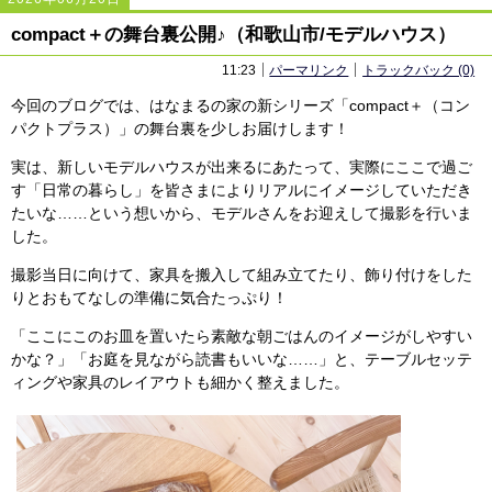
2446
2446
compact＋の舞台裏公開♪（和歌山市/モデルハウス）
11:23
パーマリンク
トラックバック (0)
今回のブログでは、はなまるの家の新シリーズ「compact＋（コン
パクトプラス）」の舞台裏を少しお届けします！
実は、新しいモデルハウスが出来るにあたって、実際にここで過ご
す「日常の暮らし」を皆さまによりリアルにイメージしていただき
たいな……という想いから、モデルさんをお迎えして撮影を行いま
した。
撮影当日に向けて、家具を搬入して組み立てたり、飾り付けをした
りとおもてなしの準備に気合たっぷり！
「ここにこのお皿を置いたら素敵な朝ごはんのイメージがしやすい
かな？」「お庭を見ながら読書もいいな……」と、テーブルセッテ
ィングや家具のレイアウトも細かく整えました。