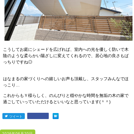
こうしてお庭にシェードを広げれば、室内への光を優しく防いで木
陰のような柔らかい陽ざしに変えてくれるので、居心地の良さもば
っちりですね◎
はなまるの家づくりへの嬉しいお声も頂戴し、スタッフみんなでほ
っこり…
これからもＹ様らしく、のんびりと穏やかな時間を無垢の木の家で
過ごしていっていただけるといいなと思っています(＾＾)
ツイート
entry2447
2026年06月20日