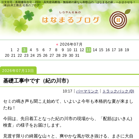
注文住宅・長期優良住宅・ZEH・高気密高断熱・無垢材の家なら和歌山の「はなまるの家」へおまかせを！
（株)白木工務店 社長のブログ
«
2026年07月
1
2
3
4
5
6
7
8
9
10
11
12
13
14
15
16
17
18
19
20
21
22
23
24
25
26
27
28
29
30
31
2026年07月13日
2448
2448
基礎工事中です（紀の川市）
10:17
パーマリンク
トラックバック (0)
セミの鳴き声も聞こえ始めて、いよいよ今年も本格的な夏が来まし
たね！
今回は、先日着工となった紀の川市の現場から、「配筋(はいきん)
検査」の様子をお届けします。
見渡す限りの綺麗な山々と、爽やかな風が吹き抜ける、まさに大自