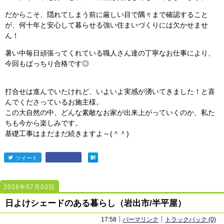
だからこそ、隠れてしまう前に厳しい目で隅々まで確認すること
が、何十年と安心して暮らせる強い住まいづくりには欠かせませ
ん！
暑い中毎日頑張ってくれている職人さん達の丁寧なお仕事により、
今回もばっちり合格です◎
打合せは進んでいたけれど、いよいよ実感が湧いてきました！と喜
んでくださっているお施主様。
この大自然の中、どんな素敵なお家が出来上がっていくのか、私た
ちも今から楽しみです。
基礎工事はまだまだ続きますよ～(＾＾)
ツイート
entry2448
2026年07月03日
2447
2447
日よけシェードのある暮らし（岩出市/半平屋）
17:58
パーマリンク
トラックバック (0)