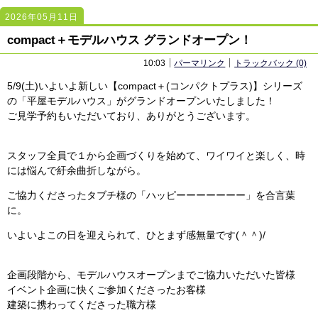
2026年05月11日
2425
2425
compact＋モデルハウス グランドオープン！
10:03
パーマリンク
トラックバック (0)
5/9(土)いよいよ新しい【compact＋(コンパクトプラス)】シリーズ
の「平屋モデルハウス」がグランドオープンいたしました！
ご見学予約もいただいており、ありがとうございます。
スタッフ全員で１から企画づくりを始めて、ワイワイと楽しく、時
には悩んで紆余曲折しながら。
ご協力くださったタブチ様の「ハッピーーーーーーー」を合言葉
に。
いよいよこの日を迎えられて、ひとまず感無量です(＾＾)/
企画段階から、モデルハウスオープンまでご協力いただいた皆様
イベント企画に快くご参加くださったお客様
建築に携わってくださった職方様