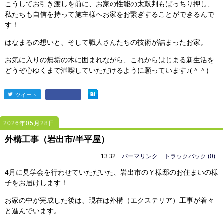
こうしてお引き渡しを前に、お家の性能の太鼓判もばっちり押し、
私たちも自信を持って施主様へお家をお繋ぎすることができるんで
す！
はなまるの想いと、そして職人さんたちの技術が詰まったお家。
お気に入りの無垢の木に囲まれながら、これからはじまる新生活を
どうぞ心ゆくまで満喫していただけるように願っています♪(＾＾)
ツイート
entry2444
2026年05月28日
2441
2441
外構工事（岩出市/半平屋）
13:32
パーマリンク
トラックバック (0)
4月に見学会を行わせていただいた、岩出市のＹ様邸のお住まいの様
子をお届けします！
お家の中が完成した後は、現在は外構（エクステリア）工事が着々
と進んでいます。