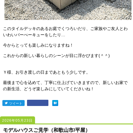
このタイルデッキのあるお庭でくつろいだり、ご家族やご友人とわ
いわいバーべーキューをしたり…
今からとっても楽しみになりますね！
これからの新しい暮らしのシーンが目に浮かびます(＾＾)
Ｙ様、お引き渡しの日まであともう少しです。
最後まで心を込めて、丁寧に仕上げていきますので、新しいお家で
の新生活、どうぞ楽しみにしていてくださいね！
ツイート
entry2441
2026年05月23日
2439
2439
モデルハウスご見学（和歌山市/平屋）