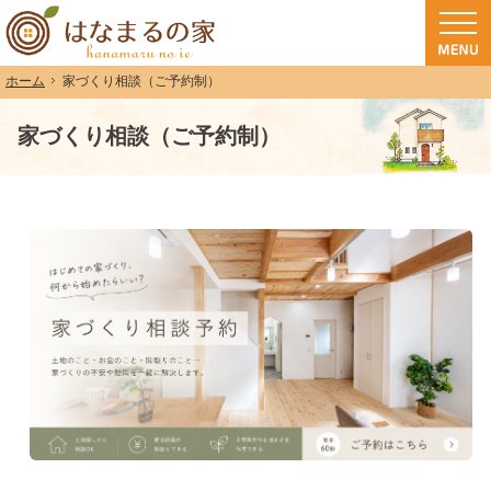
和歌山（和歌山市・岩出市・海南市・紀の川市）で注文住宅(長期優良住宅・ZEH
注文住宅・高気密高断熱・長期優良住宅・ZEH・耐震なら（和歌山・和歌山市）
家づくり相談（ご予約制）
ホーム
家づくり相談（ご予約制）