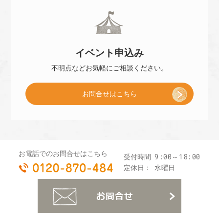
冊
]
イベント
申込み
子
不明点などお気軽に
ご相談ください。
お問合せはこちら
プ
レ
お電話でのお問合せはこちら
9:00～18:00
受付時間
0120-870-484
ゼ
定休日：
水曜日
お
ン