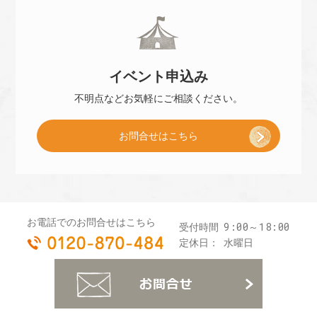
冊
]
イベント
申込み
子
不明点などお気軽に
ご相談ください。
お問合せはこちら
プ
レ
お電話でのお問合せはこちら
9:00～18:00
受付時間
0120-870-484
ゼ
定休日：
水曜日
お
ン