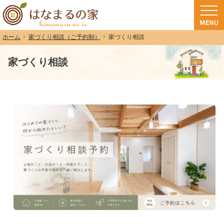
和歌山（和歌山市・岩出市・海南市・紀の川市）で注文住宅(長期優良住宅・ZEH
注文住宅・高気密高断熱・長期優良住宅・ZEH・耐震なら（和歌山・和歌山市）
家づくり相談（ご予約制）
家づくり相談
ホーム
家づくり相談