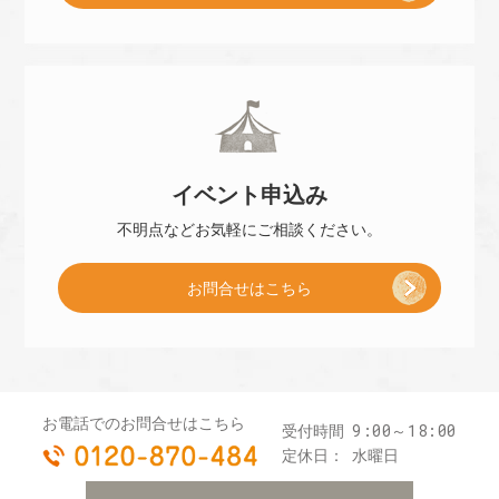
小
約
冊
]
イベント
申込み
子
不明点などお気軽に
ご相談ください。
お問合せはこちら
プ
レ
お電話でのお問合せはこちら
9:00～18:00
受付時間
0120-870-484
ゼ
定休日：
水曜日
お