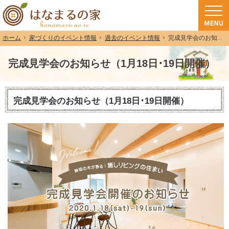
和歌山（和歌山市・岩出市・海南市・紀の川市）で注文住宅(長期優良住宅・ZEH
注文住宅・高気密高断熱・長期優良住宅・ZEH・耐震なら（和歌山・和歌山市）
家づくりのイベント情報
過去のイベント情報
完成見学会のお知らせ（1月18日･19日開催）
ホーム
完成見学会のお知らせ（1月18日･19日開催）
完成見学会のお知らせ（1月18日･19日開催）