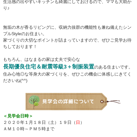
生活感の出やすいキッチンも綺麗にしておけるので、ママも大助か
り♪
無垢の木が香るリビングに、収納力抜群の機能性も兼ね備えたシン
プルStyleのお住まい。
家づくりの大切なポイントが詰まっていますので、ぜひご見学お待
ちしております！
もちろん、はなまるの家は丈夫で安心な
長期優良住宅＆耐震等級3＋制振装置
のある住まいです。
住み心地◎な等身大の家づくりを、ぜひこの機会に体感しにきてく
ださいね(^^)
＜見学会日時＞
２０２０年１月１８日（土）１９日（
日
）
ＡＭ１０時～ＰＭ５時まで