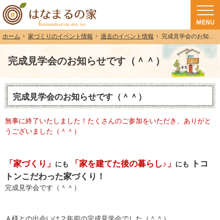
和歌山（和歌山市・岩出市・海南市・紀の川市）で注文住宅(長期優良住宅・ZEH
注文住宅・高気密高断熱・長期優良住宅・ZEH・耐震なら（和歌山・和歌山市）
家づくりのイベント情報
過去のイベント情報
完成見学会のお知らせです（＾＾）
ホーム
完成見学会のお知らせです（＾＾）
完成見学会のお知らせです（＾＾）
無事に終了いたしました！たくさんのご参加をいただき、ありがと
うございました（＾＾）
「家づくり」
「家を建てた後の暮らし♪」
トコ
にも
にも
トンこだわった家づくり！
完成見学会です（＾＾）
Ａ様との出会いは２年前の完成見学会でした（＾＾）