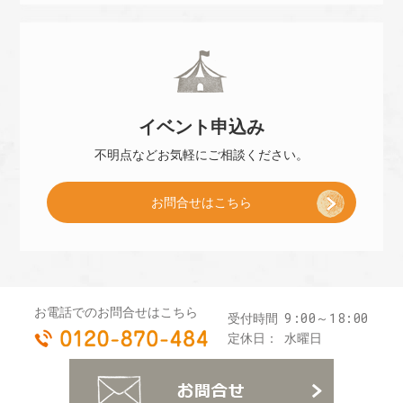
小
約
冊
]
イベント
申込み
子
不明点などお気軽に
ご相談ください。
お問合せはこちら
プ
レ
お電話でのお問合せはこちら
9:00～18:00
受付時間
0120-870-484
ゼ
定休日：
水曜日
お
ン