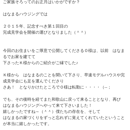
ご家族そろってのお正月はいかがですか？
はなまるハウジングでは
２０１５年、記念すべき第１回目の
完成見学会を開催の運びとなりました（＾＾）
今回のお住まいをご厚意で公開してくださるＯ様は、以前 はなま
るでお家を建てて
下さったＫ様からのご紹介がご縁でした♪
Ｋ様から はなまるのことを聞いて下さり、早速モデルハウスや完
成見学会にも足を運んでくださり
さあ！ となりかけたところでＯ様は転勤に・・・・（--；
でも、その後時を経てまた和歌山に戻って来ることとなり、再び
はなまるハウジングへやって来て下さいました！
嬉しかったですね～（＾＾）僕たちの存在を、そして
はなまるの家づくりをずっと忘れずに覚えてくれていたということ
が本当に嬉しかったです。