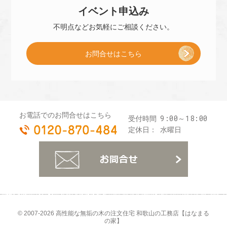
イベント
申込み
子
不明点などお気軽に
ご相談ください。
お問合せはこちら
プ
レ
お電話でのお問合せはこちら
9:00～18:00
受付時間
0120-870-484
ゼ
定休日：
水曜日
お
ン
ト
© 2007-2026
高性能な無垢の木の注文住宅 和歌山の工務店【はなまる
の家】