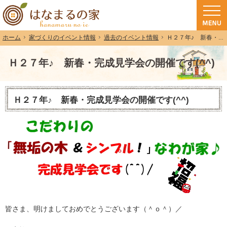
和歌山（和歌山市・岩出市・海南市・紀の川市）で注文住宅(長期優良住宅・ZEH
注文住宅・高気密高断熱・長期優良住宅・ZEH・耐震なら（和歌山・和歌山市）
家づくりのイベント情報
過去のイベント情報
Ｈ２７年♪ 新春・完成見学会の開催です(^^)
ホーム
Ｈ２７年♪ 新春・完成見学会の開催です(^^)
Ｈ２７年♪ 新春・完成見学会の開催です(^^)
皆さま、明けましておめでとうございます（＾ｏ＾）／