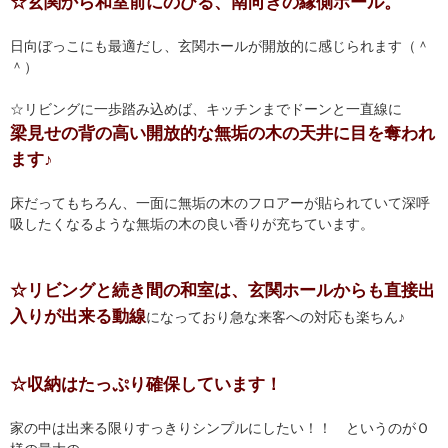
☆玄関から和室前にのびる、南向きの縁側ホール。
日向ぼっこにも最適だし、玄関ホールが開放的に感じられます（＾
＾）
☆リビングに一歩踏み込めば、キッチンまでドーンと一直線に
梁見せの背の高い開放的な無垢の木の天井に目を奪われ
ます♪
床だってもちろん、一面に無垢の木のフロアーが貼られていて深呼
吸したくなるような無垢の木の良い香りが充ちています。
☆リビングと続き間の和室は、玄関ホールからも直接出
入りが出来る動線
になっており急な来客への対応も楽ちん♪
☆収納はたっぷり確保しています！
家の中は出来る限りすっきりシンプルにしたい！！ というのがＯ