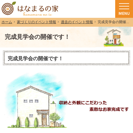
和歌山（和歌山市・岩出市・海南市・紀の川市）で注文住宅(長期優良住宅・ZEH
注文住宅・高気密高断熱・長期優良住宅・ZEH・耐震なら（和歌山・和歌山市）
家づくりのイベント情報
過去のイベント情報
完成見学会の開催です！
ホーム
完成見学会の開催です！
完成見学会の開催です！