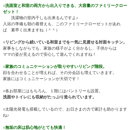
○洗面室と和室の両方から出入りできる、大容量のファミリークロー
ゼット！
洗濯物の室内干しも出来るんですよ♪
入浴の準備も朝の着替えも、このファミリークローゼットがあれ
ば 素早く出来ますね（＾＾）
○リビングから続いている和室までを一気に見渡せる対面キッチン。
家事をしながらでも、家族の様子がよく分かるし、子供からは
ママの姿が見えるので安心して遊んでくれますね！
○家族のコミュニケーションが取りやすいリビング階段。
顔を合わせることが増えれば、その分会話も増えていきます。
家族にはコミュニケーションが大切です！
○各お部屋にはもちろん、１階にはパントリーも設置。
洗面やトイレにも収納がたっぷり造られています。
○太陽光発電も搭載しているので、お日さまの力で家計も助かります
ね♪
○無垢の床は肌心地がとても快適！