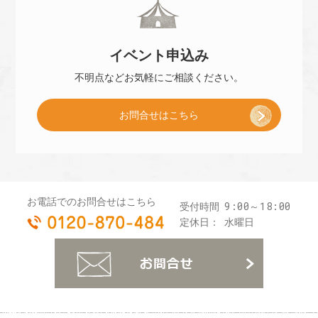
冊
]
イベント
申込み
子
不明点などお気軽に
ご相談ください。
お問合せはこちら
プ
レ
お電話でのお問合せはこちら
9:00～18:00
受付時間
0120-870-484
ゼ
定休日：
水曜日
お
ン
ト