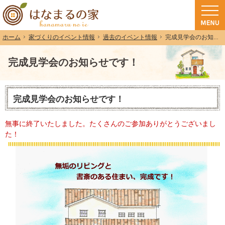
和歌山（和歌山市・岩出市・海南市・紀の川市）で注文住宅(長期優良住宅・ZEH
注文住宅・高気密高断熱・長期優良住宅・ZEH・耐震なら（和歌山・和歌山市）
家づくりのイベント情報
過去のイベント情報
完成見学会のお知らせです！
ホーム
完成見学会のお知らせです！
完成見学会のお知らせです！
無事に終了いたしました。たくさんのご参加ありがとうございまし
た！