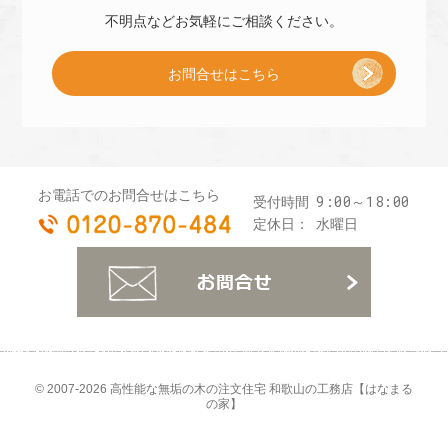
子
不明点などお気軽に
ご相談ください。
お問合せはこちら
プ
レ
お電話でのお問合せはこちら
9:00～18:00
受付時間
0120-870-484
ゼ
定休日：
水曜日
お
ン
ト
© 2007-2026
高性能な無垢の木の注文住宅 和歌山の工務店【はなまる
の家】
]