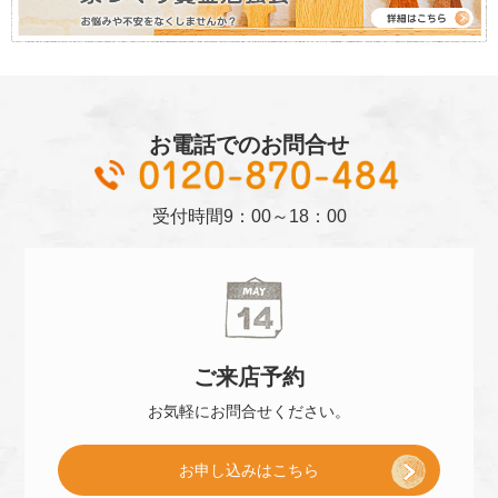
お電話でのお問合せ
01
受付時間
9：00～18：00
ご来店
予約
お気軽に
お問合せください。
[
お申し込み
はこちら