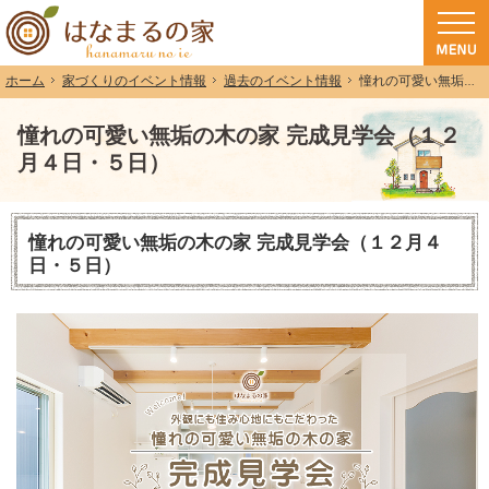
和歌山（和歌山市・岩出市・海南市・紀の川市）で注文住宅(長期優良住宅・ZEH
注文住宅・高気密高断熱・長期優良住宅・ZEH・耐震なら（和歌山・和歌山市）
家づくりのイベント情報
過去のイベント情報
憧れの可愛い無垢の木の家 完成見学会（１２月４日・５日）
ホーム
憧れの可愛い無垢の木の家 完成見学会（１２
月４日・５日）
憧れの可愛い無垢の木の家 完成見学会（１２月４
日・５日）