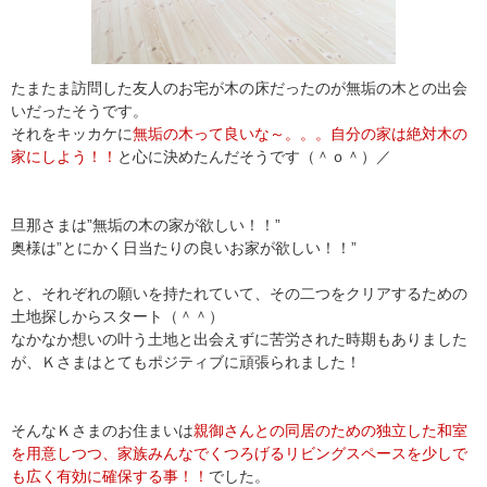
たまたま訪問した友人のお宅が木の床だったのが無垢の木との出会
いだったそうです。
それをキッカケに
無垢の木って良いな～。。。自分の家は絶対木の
家にしよう！！
と心に決めたんだそうです（＾ｏ＾）／
旦那さまは”無垢の木の家が欲しい！！”
奥様は”とにかく日当たりの良いお家が欲しい！！”
と、それぞれの願いを持たれていて、その二つをクリアするための
土地探しからスタート（＾＾）
なかなか想いの叶う土地と出会えずに苦労された時期もありました
が、Ｋさまはとてもポジティブに頑張られました！
そんなＫさまのお住まいは
親御さんとの同居のための独立した和室
を用意しつつ、家族みんなでくつろげるリビングスペースを少しで
も広く有効に確保する事！！
でした。