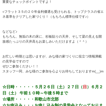
重要なチェックポイントですよ！
○フラット３５の２０年金利優遇も受けられる、トップクラスの省エ
ネ基準をクリアした家づくり！（もちろん標準仕様です♪）
などなど♪
もちろん、無垢の木の床に、杉板貼りの天井、そして梁の見える開
放感たっぷりの天井高もお楽しみいただけますよ（＾＾）
お忙しい時期とは思いますが、みな様の家づくりに役立つ情報満載
の見学会ですので
ぜひご参加ください！！
スタッフ一同、みな様のご参加を心よりお待ちしておりますm(__)m
☆日時・・・・・５月２６日（土）２７日（
日
）６月２
日（土） 午前１０時～午後５時まで
☆場所・・・・・和歌山市北部
☆お申込み・・・お申し込み制の見学会となっておりま