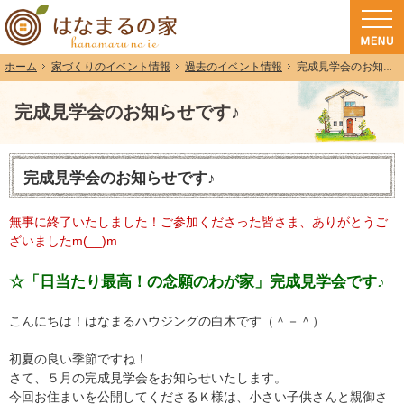
和歌山（和歌山市・岩出市・海南市・紀の川市）で注文住宅(長期優良住宅・ZEH
注文住宅・高気密高断熱・長期優良住宅・ZEH・耐震なら（和歌山・和歌山市）
家づくりのイベント情報
過去のイベント情報
完成見学会のお知らせです♪
ホーム
完成見学会のお知らせです♪
完成見学会のお知らせです♪
無事に終了いたしました！ご参加くださった皆さま、ありがとうご
ざいましたm(__)m
☆「日当たり最高！の念願のわが家」完成見学会です♪
こんにちは！はなまるハウジングの白木です（＾－＾）
初夏の良い季節ですね！
さて、５月の完成見学会をお知らせいたします。
今回お住まいを公開してくださるＫ様は、小さい子供さんと親御さ