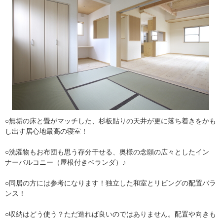
○無垢の床と畳がマッチした、杉板貼りの天井が更に落ち着きをかも
し出す居心地最高の寝室！
○洗濯物もお布団も思う存分干せる、奥様の念願の広々としたイン
ナーバルコニー（屋根付きベランダ）♪
○同居の方には参考になります！独立した和室とリビングの配置バラ
ンス！
○収納はどう使う？ただ造れば良いのではありません。配置や向きも