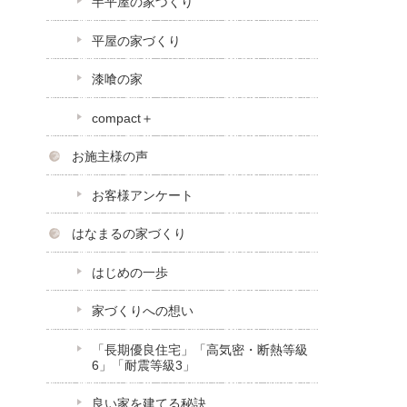
半平屋の家づくり
平屋の家づくり
漆喰の家
compact＋
お施主様の声
お客様アンケート
はなまるの家づくり
はじめの一歩
家づくりへの想い
「長期優良住宅」「高気密・断熱等級
6」「耐震等級3」
良い家を建てる秘訣