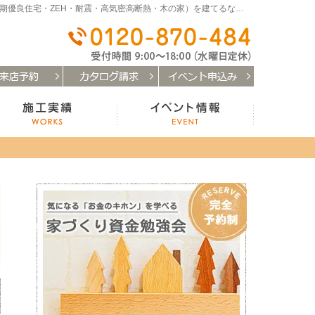
和歌山（和歌山市・岩出市・海南市・紀の川市）で注文住宅(長期優良住宅・ZEH・耐震・高気密高断熱・木の家）を建てるなら「はなまるの家」
0120-
お客様の声
施工実績
イベント