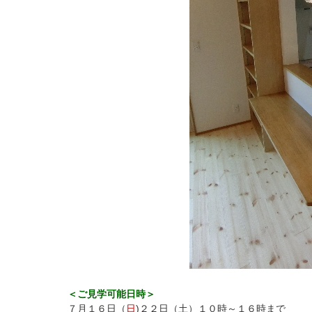
＜ご見学可能日時＞
７月１６日（
日
)２２日（土）１０時～１６時まで