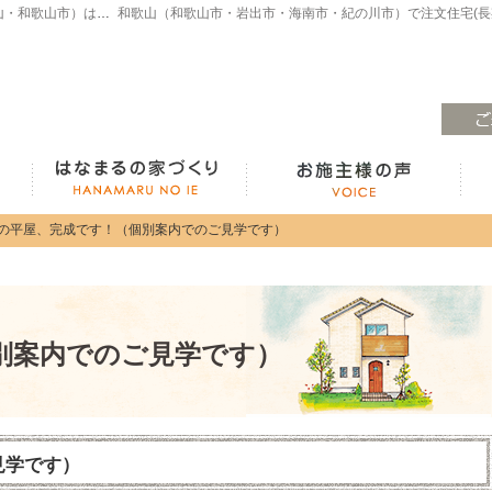
注文住宅・高気密高断熱・長期優良住宅・ZEH・耐震なら（和歌山・和歌山市）はなまるの家、白木工務店へ。モデルハウスも見学できます！
ラインナップ紹介
はなまるの家づくり
の平屋、完成です！（個別案内でのご見学です）
の平屋、完成です！（個別案内でのご見学です）
別案内でのご見学です）
見学です）