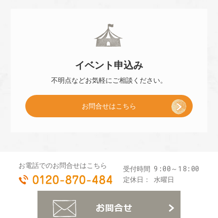
小
約
冊
]
イベント
申込み
子
不明点などお気軽に
ご相談ください。
お問合せはこちら
プ
レ
お電話でのお問合せはこちら
9:00～18:00
受付時間
0120-870-484
ゼ
定休日：
水曜日
お
ン