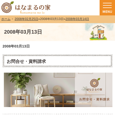
和歌山（和歌山市・岩出市・海南市・紀の川市）で注文住宅(長期優良住宅・ZEH
注文住宅・高気密高断熱・長期優良住宅・ZEH・耐震なら（和歌山・和歌山市）
2008年02月25日
«
2008年03月13日
»
2008年03月14日
ホーム
2008年03月13日
2008年03月13日
お問合せ・資料請求