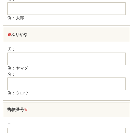
例：太郎
ふりがな
※
氏：
例：ヤマダ
名：
例：タロウ
郵便番号
※
〒