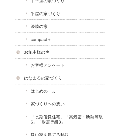
半平屋の家づくり
平屋の家づくり
漆喰の家
compact＋
お施主様の声
お客様アンケート
はなまるの家づくり
はじめの一歩
家づくりへの想い
「長期優良住宅」「高気密・断熱等級
6」「耐震等級3」
良い家を建てる秘訣