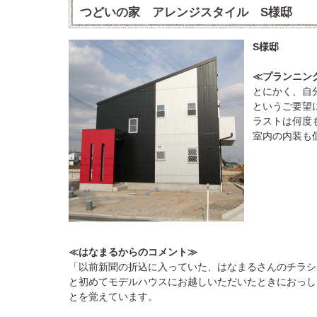
つどいの家 アレンジスタイル S様邸
S様邸
≪プランニン
とにかく、自
というご要望
ラストは何度
室内の内装も
≪はなまるからのコメント≫
「以前新聞の折込に入っていた、はなまるさんのチラシ
と初めてモデルハウスにお越しいただいたときにおっし
とを覚えています。