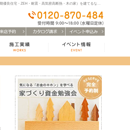
和歌山（和歌山市・岩出市・海南市・紀の川市）で注文住宅(長期優良住宅・ZEH・耐震・高気密高断熱・木の家）を建てるなら「はなまるの家」
0120-
お客様の声
施工実績
イベント