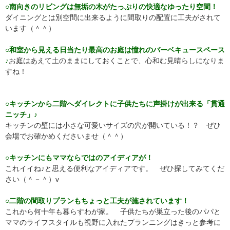
○南向きのリビングは無垢の木がたっぷりの快適なゆったり空間！
ダイニングとは別空間に出来るように間取りの配置に工夫がされて
います（＾＾）
○和室から見える日当たり最高のお庭は憧れのバーベキュースペース
♪
お庭はあえて土のままにしておくことで、心和む見晴らしになりま
すね！
○キッチンから二階へダイレクトに子供たちに声掛けが出来る「貫通
ニッチ」♪
キッチンの壁には小さな可愛いサイズの穴が開いている！？ ぜひ
会場でお確かめくださいませ（＾＾）
○キッチンにもママならではのアイディアが！
これイイね♪と思える便利なアイディアです。 ぜひ探してみてくだ
さい（＾－＾）v
○二階の間取りプランもちょっと工夫が施されています！
これから何十年も暮らすわが家。 子供たちが巣立った後のパパと
ママのライフスタイルも視野に入れたプランニングはきっと参考に