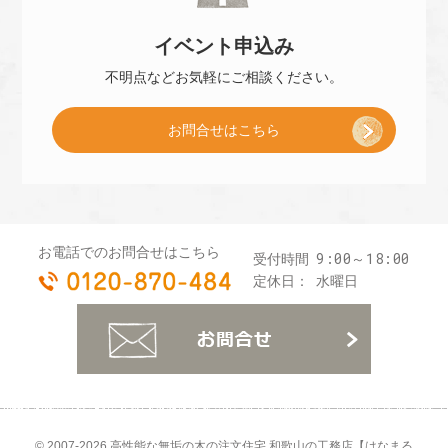
]
イベント
申込み
子
不明点などお気軽に
ご相談ください。
お問合せはこちら
プ
レ
お電話でのお問合せはこちら
9:00～18:00
受付時間
0120-870-484
ゼ
定休日：
水曜日
お
ン
ト
© 2007-2026
高性能な無垢の木の注文住宅 和歌山の工務店【はなまる