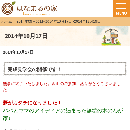
和歌山（和歌山市・岩出市・海南市・紀の川市）で注文住宅(長期優良住宅・ZEH
注文住宅・高気密高断熱・長期優良住宅・ZEH・耐震なら（和歌山・和歌山市）
2014年09月01日
«
2014年10月17日
»
2014年12月19日
ホーム
2014年10月17日
2014年10月17日
完成見学会の開催です！
無事に終了いたしました。沢山のご参加、ありがとうございまし
た！
夢がカタチになりました！
パパとママのアイディアの詰まった無垢の木のわが
家♪