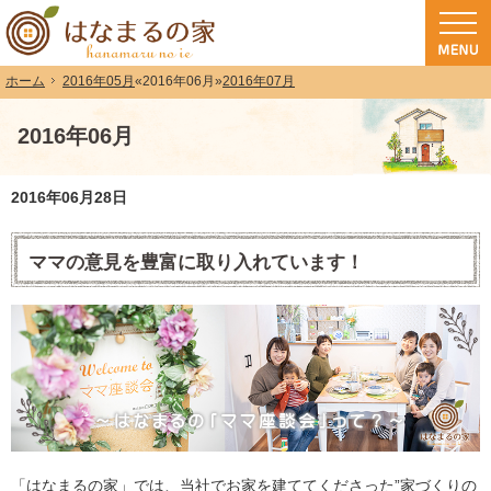
和歌山（和歌山市・岩出市・海南市・紀の川市）で注文住宅(長期優良住宅・ZEH
注文住宅・高気密高断熱・長期優良住宅・ZEH・耐震なら（和歌山・和歌山市）
2016年05月
«
2016年06月
»
2016年07月
ホーム
2016年06月
2016年06月28日
ママの意見を豊富に取り入れています！
「はなまるの家」では、当社でお家を建ててくださった”家づくりの