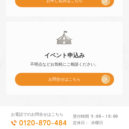
[
お申し込み
はこちら
予
小
約
冊
]
イベント
申込み
子
不明点などお気軽に
ご相談ください。
お問合せはこちら
プ
レ
お電話でのお問合せはこちら
9:00～18:00
受付時間
0120-870-484
ゼ
定休日：
水曜日