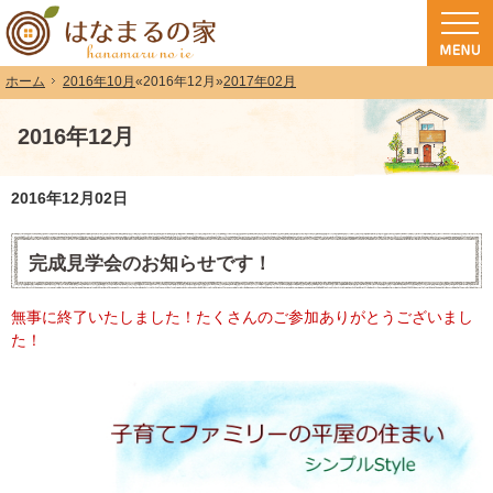
和歌山（和歌山市・岩出市・海南市・紀の川市）で注文住宅(長期優良住宅・ZEH
注文住宅・高気密高断熱・長期優良住宅・ZEH・耐震なら（和歌山・和歌山市）
2016年10月
«
2016年12月
»
2017年02月
ホーム
2016年12月
2016年12月02日
完成見学会のお知らせです！
無事に終了いたしました！たくさんのご参加ありがとうございまし
た！