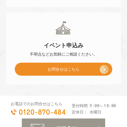
小
約
冊
]
イベント
申込み
子
不明点などお気軽に
ご相談ください。
お問合せはこちら
プ
レ
お電話でのお問合せはこちら
9:00～18:00
受付時間
0120-870-484
ゼ
定休日：
水曜日
お