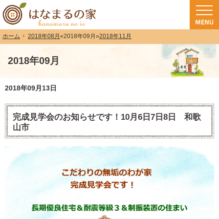
和歌山（和歌山市・岩出市・海南市・紀の川市）で注文住宅(長期優良住宅・ZEH
注文住宅・高気密高断熱・長期優良住宅・ZEH・耐震なら（和歌山・和歌山市）
2018年08月
«
2018年09月
»
2018年11月
ホーム
2018年09月
2018年09月13日
完成見学会のお知らせです！10月6日7日8日 和歌
山市