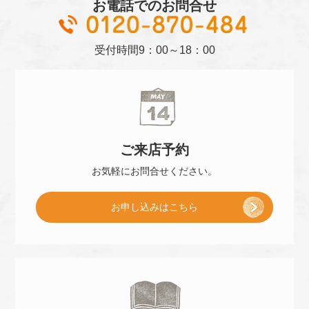
お電話でのお問合せ
01
受付時間
9：00～18：00
ご来店
予約
お気軽に
お問合せください。
[
お申し込み
はこちら
ご
来