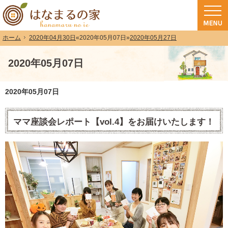
和歌山（和歌山市・岩出市・海南市・紀の川市）で注文住宅(長期優良住宅・ZEH
注文住宅・高気密高断熱・長期優良住宅・ZEH・耐震なら（和歌山・和歌山市）
2020年04月30日
«
2020年05月07日
»
2020年05月27日
ホーム
2020年05月07日
2020年05月07日
ママ座談会レポート【vol.4】をお届けいたします！