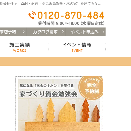
和歌山（和歌山市・岩出市・海南市・紀の川市）で注文住宅(長期優良住宅・ZEH・耐震・高気密高断熱・木の家）を建てるなら「はなまるの家」
0120-
お客様の声
施工実績
イベント