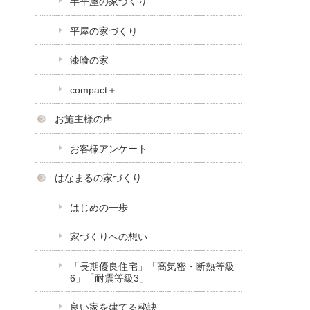
半平屋の家づくり
平屋の家づくり
漆喰の家
compact＋
お施主様の声
お客様アンケート
はなまるの家づくり
はじめの一歩
家づくりへの想い
「長期優良住宅」「高気密・断熱等級
6」「耐震等級3」
良い家を建てる秘訣