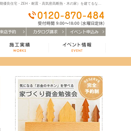
和歌山（和歌山市・岩出市・海南市・紀の川市）で注文住宅(長期優良住宅・ZEH・耐震・高気密高断熱・木の家）を建てるなら「はなまるの家」
0120-
お客様の声
施工実績
イベント