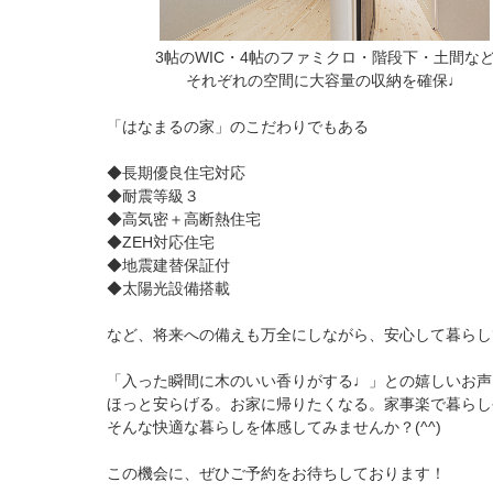
3帖のWIC・4帖のファミクロ・階段下・土間な
それぞれの空間に大容量の収納を確保♩
「はなまるの家」のこだわりでもある
◆長期優良住宅対応
◆耐震等級３
◆高気密＋高断熱住宅
◆ZEH対応住宅
◆地震建替保証付
◆太陽光設備搭載
など、将来への備えも万全にしながら、安心して暮らし
「入った瞬間に木のいい香りがする♩」との嬉しいお声
ほっと安らげる。お家に帰りたくなる。家事楽で暮らし
そんな快適な暮らしを体感してみませんか？(^^)
この機会に、ぜひご予約をお待ちしております！