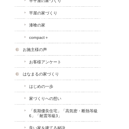
半平屋の家づくり
平屋の家づくり
漆喰の家
compact＋
お施主様の声
お客様アンケート
はなまるの家づくり
はじめの一歩
家づくりへの想い
「長期優良住宅」「高気密・断熱等級
6」「耐震等級3」
良い家を建てる秘訣