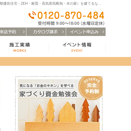
和歌山（和歌山市・岩出市・海南市・紀の川市）で注文住宅(長期優良住宅・ZEH・耐震・高気密高断熱・木の家）を建てるなら「はなまるの家」
0120-
お客様の声
施工実績
イベント