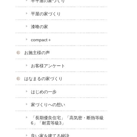
半平屋の家づくり
平屋の家づくり
漆喰の家
compact＋
お施主様の声
お客様アンケート
はなまるの家づくり
はじめの一歩
家づくりへの想い
「長期優良住宅」「高気密・断熱等級
6」「耐震等級3」
良い家を建てる秘訣