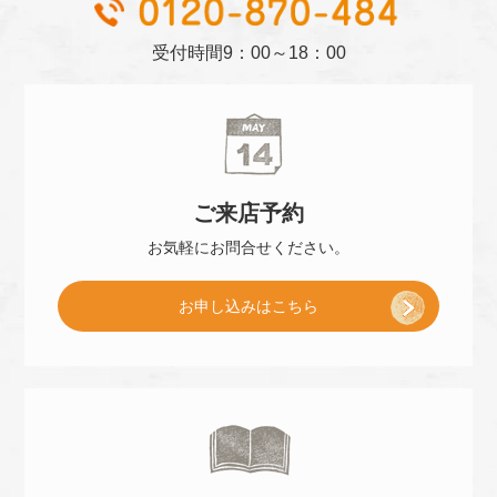
01
受付時間
9：00～18：00
ご来店
予約
お気軽に
お問合せください。
[
お申し込み
はこちら
ご
来