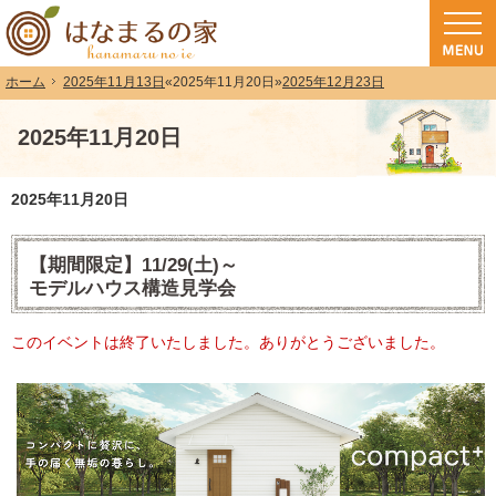
和歌山（和歌山市・岩出市・海南市・紀の川市）で注文住宅(長期優良住宅・ZEH
注文住宅・高気密高断熱・長期優良住宅・ZEH・耐震なら（和歌山・和歌山市）
2025年11月13日
«
2025年11月20日
»
2025年12月23日
ホーム
2025年11月20日
2025年11月20日
【期間限定】11/29(土)～
モデルハウス構造見学会
このイベントは終了いたしました。ありがとうございました。