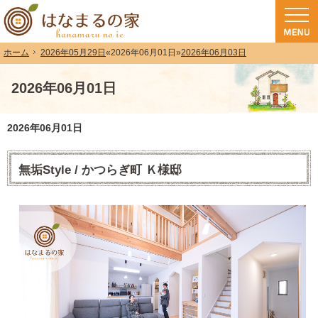
和歌山（和歌山市・岩出市・海南市・紀の川市）で注文住宅(長期優良住宅・ZEH
注文住宅・高気密高断熱・長期優良住宅・ZEH・耐震なら（和歌山・和歌山市）
2026年05月29日
«
2026年06月01日
»
2026年06月03日
ホーム
2026年06月01日
2026年06月01日
無垢Style / かつらぎ町 Ｋ様邸