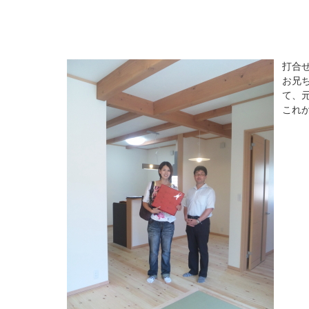
打合
お兄
て、
これ