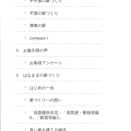
半平屋の家づくり
平屋の家づくり
漆喰の家
compact＋
お施主様の声
お客様アンケート
はなまるの家づくり
はじめの一歩
家づくりへの想い
「長期優良住宅」「高気密・断熱等級
6」「耐震等級3」
良い家を建てる秘訣