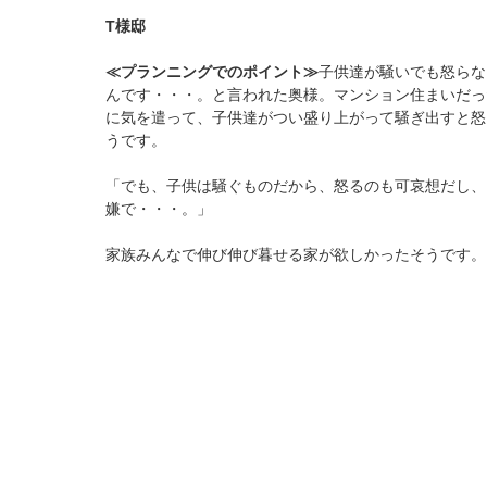
T様邸
≪プランニングでのポイント≫
子供達が騒いでも怒らな
んです・・・。と言われた奥様。マンション住まいだっ
に気を遣って、子供達がつい盛り上がって騒ぎ出すと怒
うです。
「でも、子供は騒ぐものだから、怒るのも可哀想だし、
嫌で・・・。」
家族みんなで伸び伸び暮せる家が欲しかったそうです。