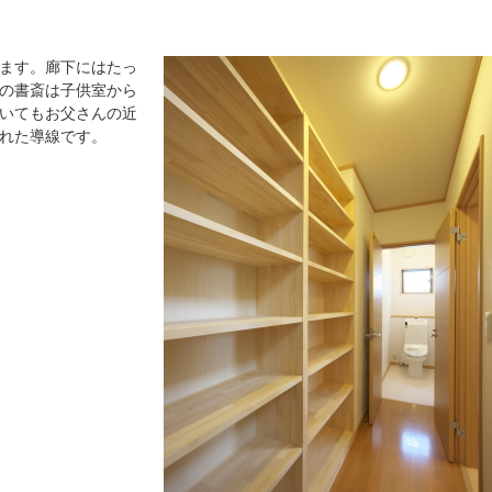
ます。廊下にはたっ
の書斎は子供室から
いてもお父さんの近
れた導線です。