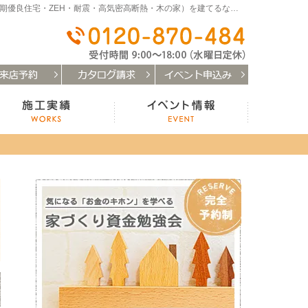
和歌山（和歌山市・岩出市・海南市・紀の川市）で注文住宅(長期優良住宅・ZEH・耐震・高気密高断熱・木の家）を建てるなら「はなまるの家」
0120-
お客様の声
施工実績
イベント