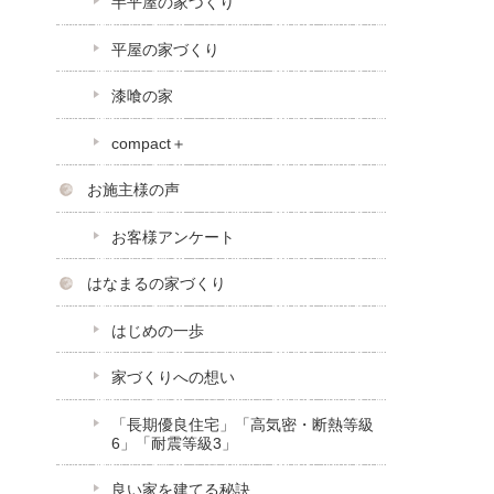
半平屋の家づくり
平屋の家づくり
漆喰の家
compact＋
お施主様の声
お客様アンケート
はなまるの家づくり
はじめの一歩
家づくりへの想い
「長期優良住宅」「高気密・断熱等級
6」「耐震等級3」
良い家を建てる秘訣