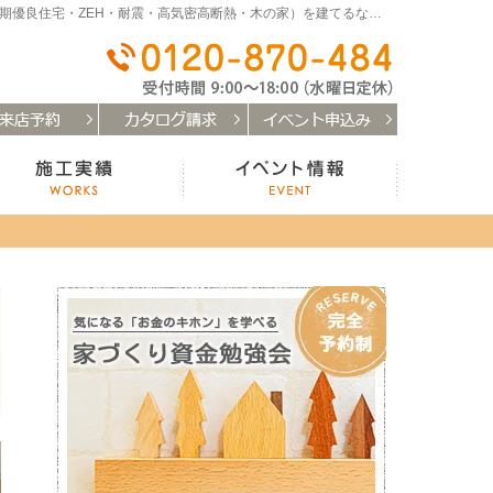
和歌山（和歌山市・岩出市・海南市・紀の川市）で注文住宅(長期優良住宅・ZEH・耐震・高気密高断熱・木の家）を建てるなら「はなまるの家」
0120-
お客様の声
施工実績
イベント
安心の保証制度・サポート体制