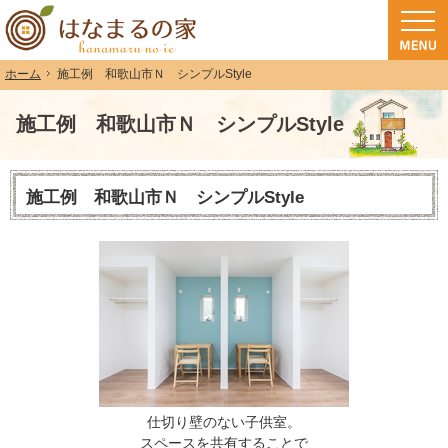
和歌山（和歌山市・岩出市・海南市・紀の川市）で注文住宅(長期優良住宅・ZEH
注文住宅・高気密高断熱・長期優良住宅・ZEH・耐震なら（和歌山・和歌山市）
施工例 和歌山市Ｎ シンプルStyle
ホーム
施工例 和歌山市Ｎ シンプルStyle
施工例 和歌山市Ｎ シンプルStyle
仕切り壁のない子供室。
スペースを共有することで