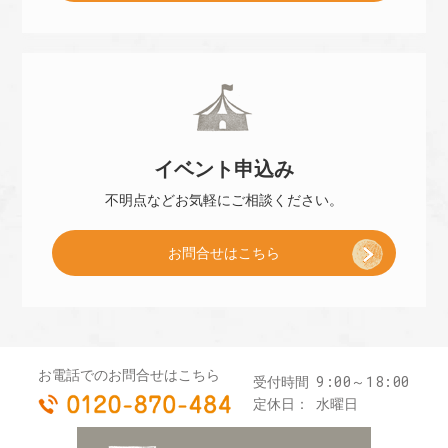
小
約
冊
]
イベント
申込み
子
不明点などお気軽に
ご相談ください。
お問合せはこちら
プ
レ
お電話でのお問合せはこちら
9:00～18:00
受付時間
0120-870-484
ゼ
定休日：
水曜日
お