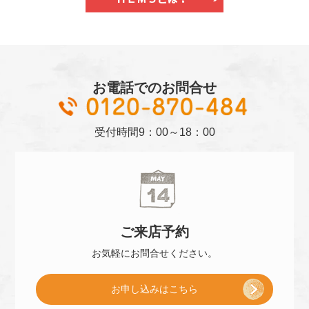
お電話でのお問合せ
01
受付時間
9：00～18：00
ご来店
予約
お気軽に
お問合せください。
[
お申し込み
はこちら