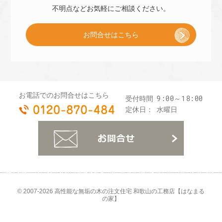
子
不明点などお気軽に
ご相談ください。
お問合せはこちら
プ
レ
お電話でのお問合せはこちら
9:00～18:00
受付時間
0120-870-484
ゼ
定休日：
水曜日
お
ン
ト
© 2007-2026
高性能な無垢の木の注文住宅 和歌山の工務店【はなまる
の家】
]