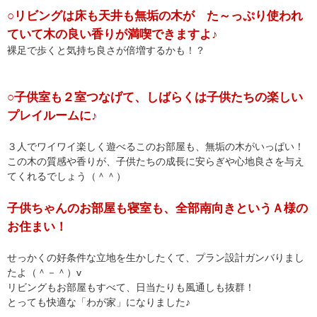
○リビングは床も天井も無垢の木が た～っぷり使われ
ていて木の良い香りが満喫できますよ♪
裸足で歩くと気持ち良さが倍増するかも！？
○子供室も２室つなげて、しばらくは子供たちの楽しい
プレイルームに♪
３人でワイワイ楽しく遊べるこのお部屋も、無垢の木がいっぱい！
この木の質感や香りが、子供たちの成長に安らぎや心地良さを与え
てくれるでしょう（＾＾）
子供ちゃんのお部屋も寝室も、全部南向きというＡ様の
お住まい！
せっかくの好条件な立地を生かしたくて、プラン設計ガンバりまし
たよ（＾－＾）v
リビングもお部屋もすべて、日当たりも風通しも抜群！
とっても快適な「わが家」になりました♪