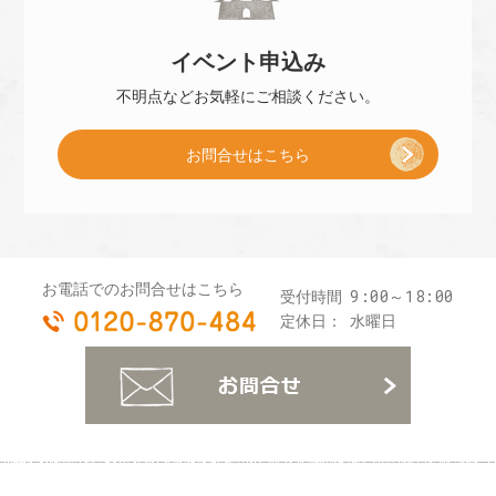
冊
]
イベント
申込み
子
不明点などお気軽に
ご相談ください。
お問合せはこちら
プ
レ
お電話でのお問合せはこちら
9:00～18:00
受付時間
0120-870-484
ゼ
定休日：
水曜日
お
ン
ト