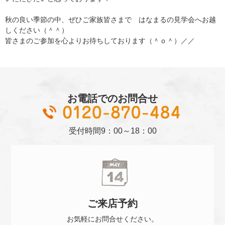
秋の良い季節の中、ぜひご家族皆さまで はなまるの見学会へお越
しください（＾＾）
皆さまのご参加を心よりお待ちしております（＾ｏ＾）／／
お電話でのお問合せ
01
受付時間
9：00～18：00
ご来店
予約
お気軽に
お問合せください。