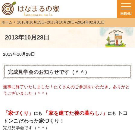
和歌山（和歌山市・岩出市・海南市・紀の川市）で注文住宅(長期優良住宅・ZEH
注文住宅・高気密高断熱・長期優良住宅・ZEH・耐震なら（和歌山・和歌山市）
2013年10月15日
«
2013年10月28日
»
2014年02月01日
ホーム
2013年10月28日
2013年10月28日
完成見学会のお知らせです（＾＾）
無事に終了いたしました！たくさんのご参加をいただき、ありがと
うございました（＾＾）
「家づくり」
「家を建てた後の暮らし♪」
トコ
にも
にも
トンこだわった家づくり！
完成見学会です（＾＾）