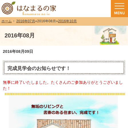
和歌山（和歌山市・岩出市・海南市・紀の川市）で注文住宅(長期優良住宅・ZEH
注文住宅・高気密高断熱・長期優良住宅・ZEH・耐震なら（和歌山・和歌山市）
2016年07月
«
2016年08月
»
2016年10月
ホーム
2016年08月
2016年08月09日
完成見学会のお知らせです！
無事に終了いたしました。たくさんのご参加ありがとうございまし
た！