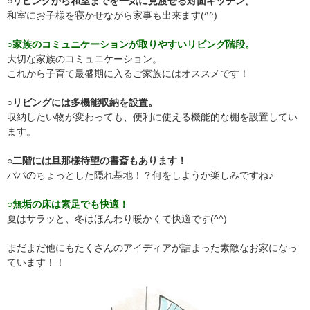
○リビングから和室までを一気に見渡せる対面キッチン。
和室にお子様を寝かせながら家事も出来ます(^^)
○家族のコミュニケーションが取りやすいリビング階段。
大切な家族のコミュニケーション。
これから子育て最盛期に入るご家族にはオススメです！
○
リビングには多機能収納を設置。
収納したい物が変わっても、便利に使える機能的な棚を設置してい
ます。
○
二階には旦那様待望の書斎もあります！
パパのちょっとした隠れ基地！？何をしようか楽しみですね♪
○無垢の床は素足でも快適！
夏はサラッと、冬はほんわり暖かくて快適です(^^)
まだまだ他にもたくさんのアイディアが詰まった素敵なお家になっ
ています！！