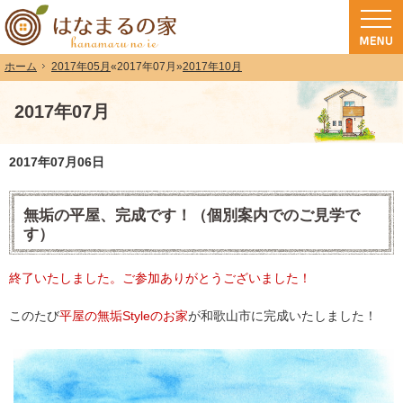
和歌山（和歌山市・岩出市・海南市・紀の川市）で注文住宅(長期優良住宅・ZEH
注文住宅・高気密高断熱・長期優良住宅・ZEH・耐震なら（和歌山・和歌山市）
2017年05月
«
2017年07月
»
2017年10月
ホーム
2017年07月
2017年07月06日
無垢の平屋、完成です！（個別案内でのご見学で
す）
終了いたしました。ご参加ありがとうございました！
このたび
平屋の無垢Styleのお家
が和歌山市に完成いたしました！