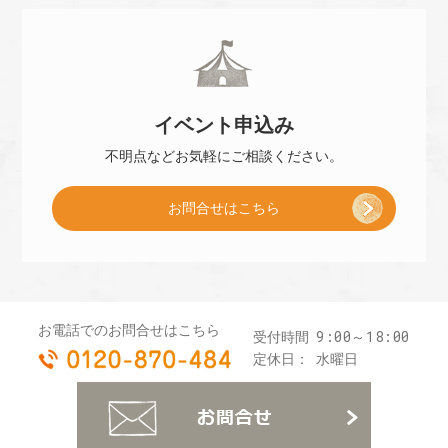
小
約
冊
]
イベント
申込み
子
不明点などお気軽に
ご相談ください。
お問合せはこちら
プ
レ
お電話でのお問合せはこちら
9:00～18:00
受付時間
0120-870-484
ゼ
定休日：
水曜日
お
ン