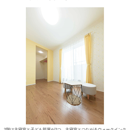
2階は主寝室と子ども部屋が2つ。主寝室とつながるウォークインク