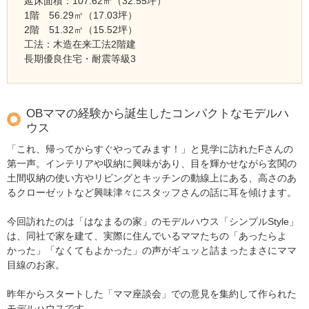
延床面積：107.62㎡（32.55坪）
1階 56.29㎡（17.03坪）
2階 51.32㎡（15.52坪）
工法：木造在来工法2階建
長期優良住宅・耐震等級3
OBママの経験から誕生したコンパクトなモデルハ
ウス
「これ、帰ってからすぐやってみます！」と見学に訪れたFさんの
第一声。インテリアや収納に興味があり、目を輝かせながら玄関の
土間収納の使い方やリビングとキッチンの動線上にある、高さのあ
るクローゼットなど興味津々にスタッフさんの話に耳を傾けます。
今回訪れたのは「はなまるの家」のモデルハウス「シンプルStyle」
は、同社で家を建て、実際に住んでいるママたちの「あったらよ
かった」「なくてもよかった」の声がギュッと詰まったまさにママ
目線のお家。
昨年からスタートした「ママ座談会」での意見を集約して作られた
モデルハウスです。