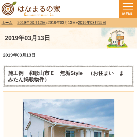
和歌山（和歌山市・岩出市・海南市・紀の川市）で注文住宅(長期優良住宅・ZEH
注文住宅・高気密高断熱・長期優良住宅・ZEH・耐震なら（和歌山・和歌山市）
2019年03月12日
«
2019年03月13日
»
2019年03月15日
ホーム
2019年03月13日
2019年03月13日
施工例 和歌山市Ｅ 無垢Style （お住まい ま
みたん掲載物件）