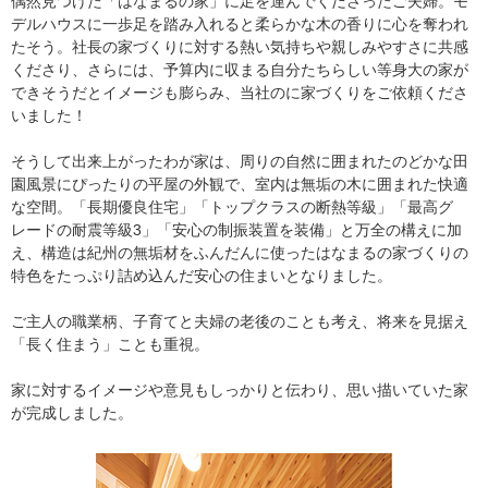
偶然見つけた「はなまるの家」に足を運んでくださったご夫婦。モ
デルハウスに一歩足を踏み入れると柔らかな木の香りに心を奪われ
たそう。社長の家づくりに対する熱い気持ちや親しみやすさに共感
くださり、さらには、予算内に収まる自分たちらしい等身大の家が
できそうだとイメージも膨らみ、当社のに家づくりをご依頼くださ
いました！
そうして出来上がったわが家は、周りの自然に囲まれたのどかな田
園風景にぴったりの平屋の外観で、室内は無垢の木に囲まれた快適
な空間。「長期優良住宅」「トップクラスの断熱等級」「最高グ
レードの耐震等級3」「安心の制振装置を装備」と万全の構えに加
え、構造は紀州の無垢材をふんだんに使ったはなまるの家づくりの
特色をたっぷり詰め込んだ安心の住まいとなりました。
ご主人の職業柄、子育てと夫婦の老後のことも考え、将来を見据え
「長く住まう」ことも重視。
家に対するイメージや意見もしっかりと伝わり、思い描いていた家
が完成しました。